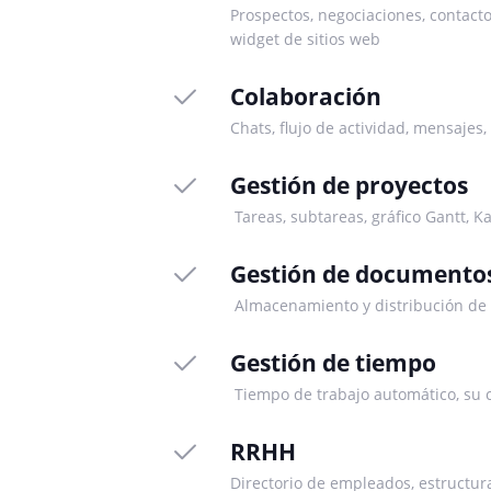
Prospectos, negociaciones, contacto
widget de sitios web
Colaboración
Chats, flujo de actividad, mensajes,
Gestión de proyectos
Tareas, subtareas, gráfico Gantt, 
Gestión de documento
Almacenamiento y distribución de ar
Gestión de tiempo
Tiempo de trabajo automático, su c
RRHH
Directorio de empleados, estructura