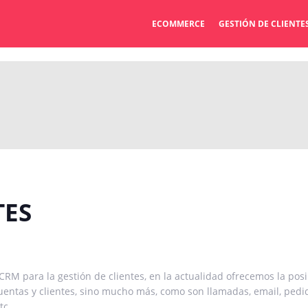
ECOMMERCE
GESTIÓN DE CLIENTE
TES
RM para la gestión de clientes, en la actualidad ofrecemos la pos
cuentas y clientes, sino mucho más, como son llamadas, email, pedi
tc.