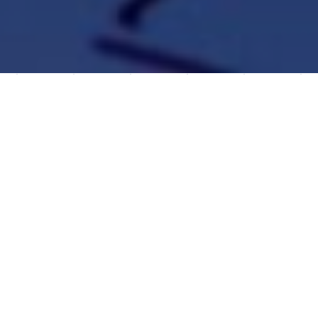
¿CONOCE EL E-
COMMERCE 360?
Alrededor de una plataforma de
ventas se necesita todo un entorno
empresarial conectado